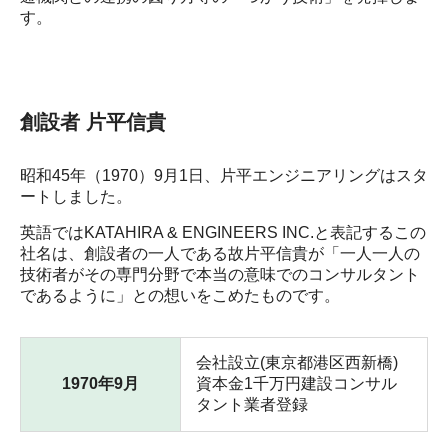
す。
創設者 ⽚平信貴
昭和45年（1970）9⽉1⽇、⽚平エンジニアリングはスタ
ートしました。
英語ではKATAHIRA & ENGINEERS INC.と表記するこの
社名は、創設者の⼀⼈である故⽚平信貴が「⼀⼈⼀⼈の
技術者がその専⾨分野で本当の意味でのコンサルタント
であるように」との想いをこめたものです。
会社設⽴(東京都港区⻄新橋)
1970年9⽉
資本⾦1千万円建設コンサル
タント業者登録