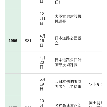
日
任）
12
大臣官房建設機
月1
械課長
日
4月
日本道路公団設
1956
S31
16
立
日
4月
日本道路公団計
20
画部技術課長
日
5月
→日本側調査協
ワトキン
19
力者として従事
日
10
国土開発
月
名神高速道路部