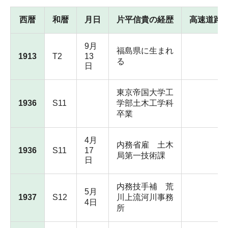
西暦
和暦
月日
片平信貴の経歴
高速道路
9月
福島県に生まれ
1913
T2
13
る
日
東京帝国大学工
1936
S11
学部土木工学科
卒業
4月
内務省雇 土木
1936
S11
17
局第一技術課
日
内務技手補 荒
5月
1937
S12
川上流河川事務
4日
所