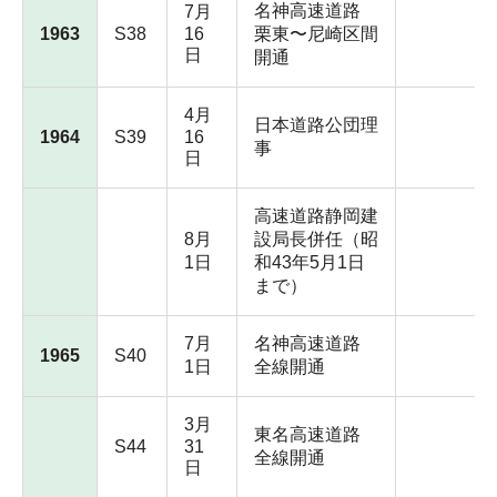
名神高速道路
7月
1963
S38
16
栗東〜尼崎区間
日
開通
4月
日本道路公団理
1964
S39
16
事
日
高速道路静岡建
8月
設局長併任（昭
1日
和43年5月1日
まで）
7月
名神高速道路
1965
S40
1日
全線開通
3月
東名高速道路
S44
31
全線開通
日