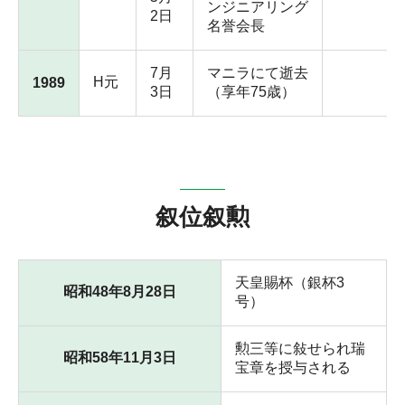
ンジニアリング
2日
名誉会長
7月
マニラにて逝去
H元
1989
3日
（享年75歳）
叙位叙勲
天皇賜杯（銀杯3
昭和48年8月28日
号）
勲三等に敍せられ瑞
昭和58年11月3日
宝章を授与される