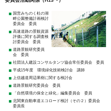
国営みちのく杜の湖
畔公園整備計画検討
委員会 委員
高速道路の景観資源
評価に関する調査検
討委員会 委員
道路景観研究委員
会 委員
社団法人建設コンサルタンツ協会常任委員会 委員
平成15年度 環境緑化技術検討会 講師
上信越道周辺果樹に関する検討会
道路景観研究委員会 委員
「自然環境の保全と緑化」編集委員会 委員
北関東自動車道エコロード検討（その２）委員会
委員長