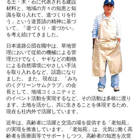
る土・木・石に代表される建設
材料と、地域の方々の知恵と知
識を取り入れて、道づくりを行
う」という道普請の精神に基づ
いて、「道づくり・道づかい」
を考え続けてきました。
日本道路公団在職中は、草地管
理において従前の機械による管
理だけでなく、ヤギなどの動物
による自然環境にやさしい手法
を取り入れるなど、話題になり
ました。 また、現在は、「みち
のくグリーンサムクラブ」の会
長として、地域コミュニティと
のイベント活動を実現するなど、その活動は多岐に渡り
ます。土地を活かし、共に生きることを体現するため、
現在も社内外で活躍しています。
近年は、高齢者に活躍と交流の場を提供する「老知苑」
の実現を推進しています。 「老知苑」は、元気に働く高
齢者を医療面等でサポートしつつ、高齢者の知恵を次世