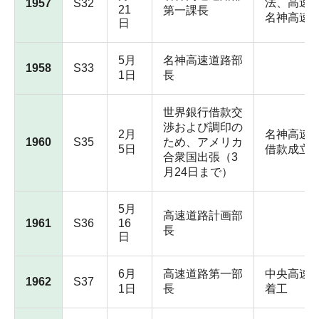
法、高速
1957
S32
21
第一課長
名神高速
日
5月
名神高速道路部
1958
S33
1日
長
世界銀行借款交
渉および調印の
2月
名神高速
1960
S35
ため、アメリカ
5日
借款成立
合衆国出張（3
月24日まで）
5月
高速道路計画部
1961
S36
16
長
日
6月
高速道路第一部
中央高速
1962
S37
1日
長
着工