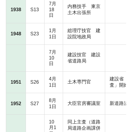
7月
内務技手 東京
1938
S13
18
土木出張所
日
1月
総理庁技官 建
1948
S23
1日
設院地政局
7月
建設技官 建設
10
省道路局
日
4月
建設省「
土木専門官
1951
S26
1日
査」開始
8月
大臣官房審議室
新道路法
1952
S27
1日
10
同上主査（道路
月1
局道路企画課併