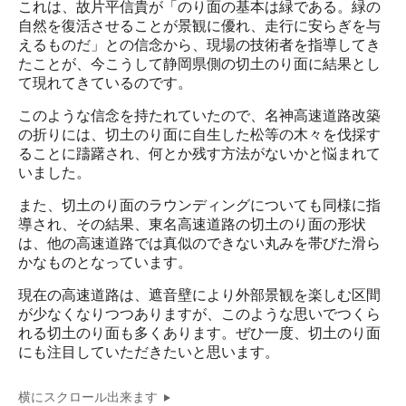
これは、故片平信貴が「のり面の基本は緑である。緑の
自然を復活させることが景観に優れ、走行に安らぎを与
えるものだ」との信念から、現場の技術者を指導してき
たことが、今こうして静岡県側の切土のり面に結果とし
て現れてきているのです。
このような信念を持たれていたので、名神高速道路改築
の折りには、切土のり面に自生した松等の木々を伐採す
ることに躊躇され、何とか残す方法がないかと悩まれて
いました。
また、切土のり面のラウンディングについても同様に指
導され、その結果、東名高速道路の切土のり面の形状
は、他の高速道路では真似のできない丸みを帯びた滑ら
かなものとなっています。
現在の高速道路は、遮音壁により外部景観を楽しむ区間
が少なくなりつつありますが、このような思いでつくら
れる切土のり面も多くあります。ぜひ一度、切土のり面
にも注目していただきたいと思います。