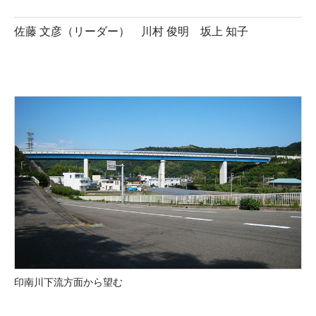
佐藤 文彦（リーダー） 川村 俊明 坂上 知子
印南川下流方面から望む