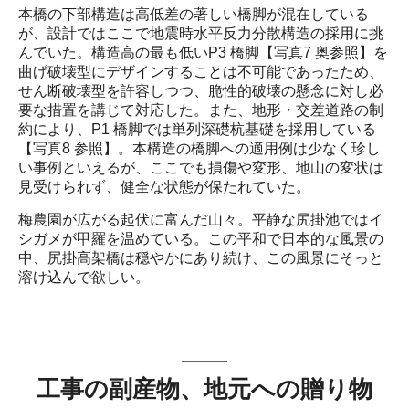
本橋の下部構造は高低差の著しい橋脚が混在している
が、設計ではここで地震時水平反力分散構造の採用に挑
んでいた。構造高の最も低いP3 橋脚【写真7 奥参照】を
曲げ破壊型にデザインすることは不可能であったため、
せん断破壊型を許容しつつ、脆性的破壊の懸念に対し必
要な措置を講じて対応した。また、地形・交差道路の制
約により、P1 橋脚では単列深礎杭基礎を採用している
【写真8 参照】。本構造の橋脚への適用例は少なく珍し
い事例といえるが、ここでも損傷や変形、地山の変状は
見受けられず、健全な状態が保たれていた。
梅農園が広がる起伏に富んだ山々。平静な尻掛池ではイ
シガメが甲羅を温めている。この平和で日本的な風景の
中、尻掛高架橋は穏やかにあり続け、この風景にそっと
溶け込んで欲しい。
工事の副産物、地元への贈り物