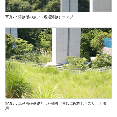
写真7：添接版の無い（現場溶接）ウェブ
写真8：単列深礎基礎とした橋脚（景観に配慮したスリット採
用）