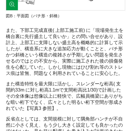
図B：平面図（バチ形・斜橋）
また、下部工完成直後( 上部工施工前) に「現場発生土を
橋台裏に先行盛土して良いか」との問い合せがあり、設
計上、上部工に支障しない盛土高を概略的に計算して示
したが、構造系に大きな追加応力が動くことと、バチ形
かつ斜橋という構造の複雑さが予期しない問題を発生さ
せるのではとの不安から、実際に施工された後の損傷発
生を心配していた。しかし現物にはひび割れ等のストレ
ス痕は皆無、問題なく利用されていることに安心した。
また構造特性を最大限に活かし、スレンダーな桁高( 支
間約33m に対し桁高1.1mで支間桁高比1/30)で計画した
その全体像は想像以上に軽快で、広幅員橋梁にありがち
な暗い桁下でなく、広々とした明るい桁下空間が形成さ
れていた【写真3 参照】。
反省点としては、支間規模に対して隅角部ハンチが不自
然に小さく見え、もう少し大きく設定しても良かったの