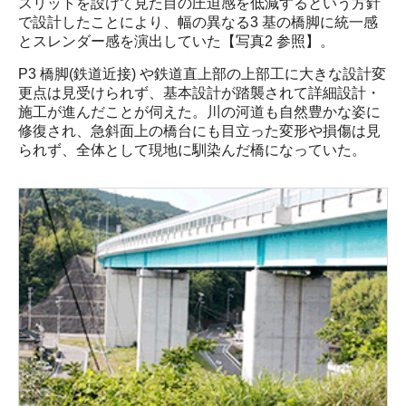
スリットを設けて見た目の圧迫感を低減するという方針
で設計したことにより、幅の異なる3 基の橋脚に統一感
とスレンダー感を演出していた【写真2 参照】。
P3 橋脚(鉄道近接) や鉄道直上部の上部工に大きな設計変
更点は見受けられず、基本設計が踏襲されて詳細設計・
施工が進んだことが伺えた。川の河道も自然豊かな姿に
修復され、急斜面上の橋台にも目立った変形や損傷は見
られず、全体として現地に馴染んだ橋になっていた。