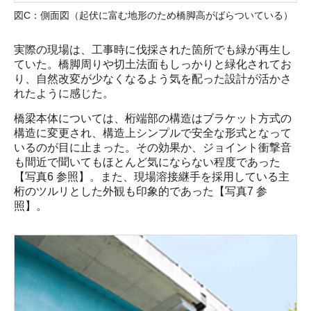
図C：側面図（起伏に富む地形のため橋脚高がばらついている）
実際の現場は、工事時に伐採された箇所でも緑が再生し
ていた。橋脚周りや切土法面もしっかりと緑化されてお
り、自然改変が少なくなるよう気を配った設計が活かさ
れたように感じた。
橋梁本体については、桁端部の構造はブラケット方式の
構造に変更され、構造上シンプルで安全な形式となって
いるのが目に止まった。その効果か、ジョイント衝撃音
も間近で聞いてもほとんど気にならない程度であった
【写真6 参照】。また、現場溶接継手を採用している主
桁のツルリとした外観も印象的であった【写真7 参
照】。