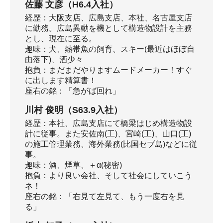
佐藤 文彦（H6.4入社）
経歴：大阪支店、広島支店、本社、名古屋支店
に勤務。広島異動を機として構造物設計を主務
とし、現在に至る。
趣味：犬、熱帯魚の飼育、スキー(最近はほぼ自
由落下)、酒少々
抱負：まだまだやりますムードメーカー！すぐ
に出します精算書！
座右の銘：「急がば回れ」
川村 俊明（S63.9入社）
経歴：本社、広島支店にて橋梁はじめ構造物設
計に従事。また安佐南(工)、宮崎(工)、山口(工)
の施工管理業務、海外業務(比国セブ島)などに従
事。
趣味：酒、煙草、＋α(秘密)
抱負：より良い会社、そして社会にしていこう
ネ！
座右の銘：「右見て左見て、もう一度右を見
る」