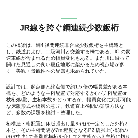
JR線を跨ぐ鋼連続少数鈑桁
この橋梁は、鋼4 径間連続非合成少数鈑桁を主構造と
し、鉄道および、二級河川と交差する橋である。IC の変
速車線が含まれるため幅員変化もある。また川に沿って
開けた見通しの良い段丘地形に架かるため視点場が多
く、美観・景観性への配慮も求められていた。
設計では、起点側と終点側で約1.5 倍の幅員差がある本
橋を、どのような主桁配置で対応するか( バチ桁配置or
枝桁処理)、主桁本数をどうするか、幅員変化に対応可能
な床版形式や橋脚の意匠、鉄道直上径間の架設方法な
ど、多数の課題を検討・整理した。
桁構造・桁配置は床版張出し量をほぼ一定とした外桁2
本と、その主桁間隔が7m 程度となるP2 橋脚上( 橋梁の
ほぼ中央) で高剛度横桁を介して2 主桁から3 主桁に切り