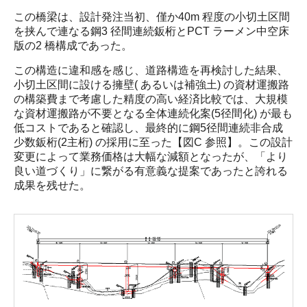
この橋梁は、設計発注当初、僅か40m 程度の小切土区間
を挟んで連なる鋼3 径間連続鈑桁とPCT ラーメン中空床
版の2 橋構成であった。
この構造に違和感を感じ、道路構造を再検討した結果、
小切土区間に設ける擁壁( あるいは補強土) の資材運搬路
の構築費まで考慮した精度の高い経済比較では、大規模
な資材運搬路が不要となる全体連続化案(5径間化) が最も
低コストであると確認し、最終的に鋼5径間連続非合成
少数鈑桁(2主桁) の採用に至った【図C 参照】。この設計
変更によって業務価格は大幅な減額となったが、「より
良い道づくり」に繋がる有意義な提案であったと誇れる
成果を残せた。