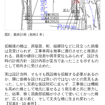
図E：最終計画（枝桁2 本）
拡幅後の橋は、床版面、桁、縦継目などに目立った損傷
は見受けられず、工事車両を無事に通行させたと推測さ
れる。路面や継目に段差や異常変位もみられず、設計当
時の計画方針・設計内容が妥当であったことを示すもの
として前向きに受け止めた。
実は設計当時、そもそも既設橋を拡幅する必要があるの
か、隣に仮橋を設ければ良いのではないかとの意見もあ
った。しかし安易な仮設対応に走らず、工事後には機能
を高めた橋として地元に返せるよう発注者と共に努力し
た。結果、狭く屈曲部拡幅が小さくて使いにくかった橋
が、広く走り易く、そして丈夫な橋に生まれ変わった
【写真9・10 参照】。