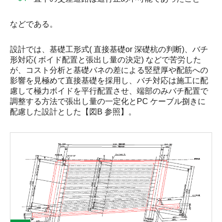
などである。
設計では、基礎工形式( 直接基礎or 深礎杭の判断)、バチ
形対応( ボイド配置と張出し量の決定) などで苦労した
が、コスト分析と基礎バネの差による竪壁厚や配筋への
影響を見極めて直接基礎を採用し、バチ対応は施工に配
慮して極力ボイドを平行配置させ、端部のみバチ配置で
調整する方法で張出し量の一定化とPC ケーブル捌きに
配慮した設計とした【図B 参照】。