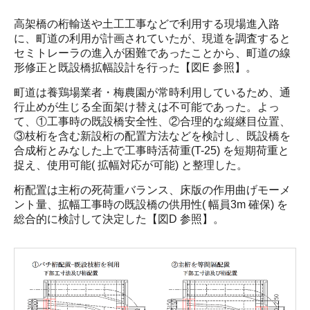
高架橋の桁輸送や土工工事などで利用する現場進入路
に、町道の利用が計画されていたが、現道を調査すると
セミトレーラの進入が困難であったことから、町道の線
形修正と既設橋拡幅設計を行った【図E 参照】。
町道は養鶏場業者・梅農園が常時利用しているため、通
行止めが生じる全面架け替えは不可能であった。よっ
て、①工事時の既設橋安全性、②合理的な縦継目位置、
③枝桁を含む新設桁の配置方法などを検討し、既設橋を
合成桁とみなした上で工事時活荷重(T-25) を短期荷重と
捉え、使用可能( 拡幅対応が可能) と整理した。
桁配置は主桁の死荷重バランス、床版の作用曲げモーメ
ント量、拡幅工事時の既設橋の供用性( 幅員3m 確保) を
総合的に検討して決定した【図D 参照】。