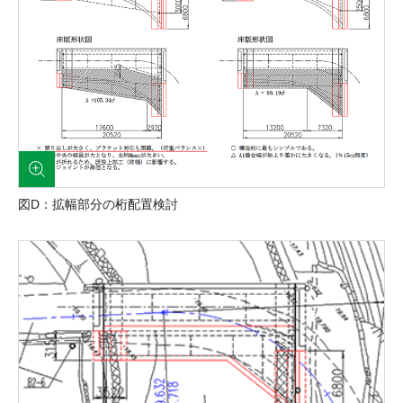
図D：拡幅部分の桁配置検討