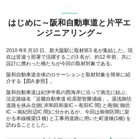
はじめに～阪和自動車道と片平エ
ンジニアリング～
2010 年6 月10 日、新大阪駅に取材班3 名が集結した。現
在は皆違う部署で活躍するこの3 名が、約12 年前、共に
設計に携わった橋たちが今回の取材対象である。
阪和自動車道全体のロケーションと取材対象を簡単に紹
介する【図A 参照】。
阪和自動車道は紀伊半島の西海岸に沿って南北に結ぶ、
法定路線名「近畿自動車道 松原那智勝浦線」。湯浅御坊
道路を挟み北側( 岸和田和泉IC～有田IC 間) と南側( 御坊
IC ～南紀田辺IC 間)に分かれるが、今回は南側区間に架
かる本線橋梁(3 橋) と工事用道路に用いた町道橋(1橋) を
訪ねることとした。