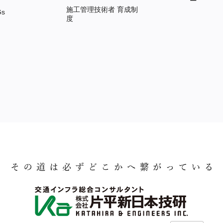
ー
施工管理技術者 育成制
s
度